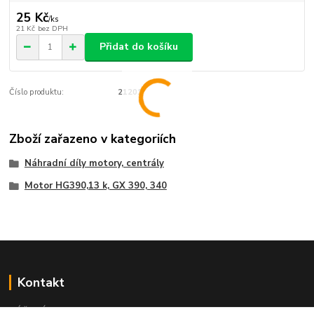
25 Kč
/
ks
21 Kč
bez DPH
Přidat do košíku
Číslo produktu:
21201
Zboží zařazeno v kategoriích
Náhradní díly motory, centrály
Motor HG390,13 k, GX 390, 340
Kontakt
NÁŘADÍ HLAVA s.r.o.