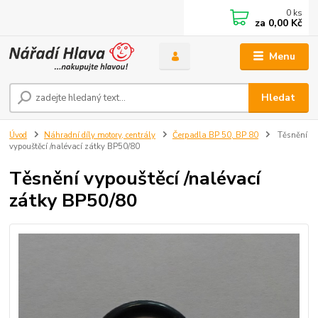
0
ks
za
0,00 Kč
Menu
Hledat
Úvod
Náhradní díly motory, centrály
Čerpadla BP 50, BP 80
Těsnění
vypouštěcí /nalévací zátky BP50/80
Těsnění vypouštěcí /nalévací
zátky BP50/80