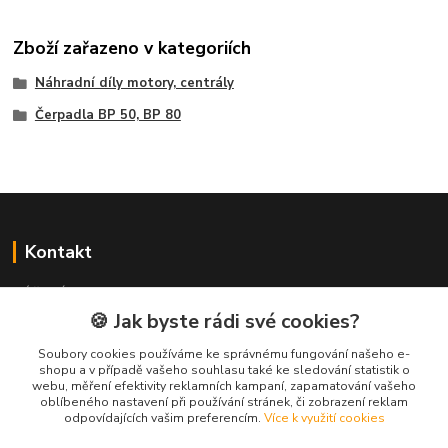
Zboží zařazeno v kategoriích
Náhradní díly motory, centrály
Čerpadla BP 50, BP 80
Kontakt
NÁŘADÍ HLAVA s.r.o.
Brodská 485
🍪 Jak byste rádi své cookies?
513 01 Semily
Soubory cookies používáme ke správnému fungování našeho e-
tel:
+420 481 621 329
shopu a v případě vašeho souhlasu také ke sledování statistik o
centraly@enhlava.cz
webu, měření efektivity reklamních kampaní, zapamatování vašeho
oblíbeného nastavení při používání stránek, či zobrazení reklam
odpovídajících vašim preferencím.
Více k využití cookies