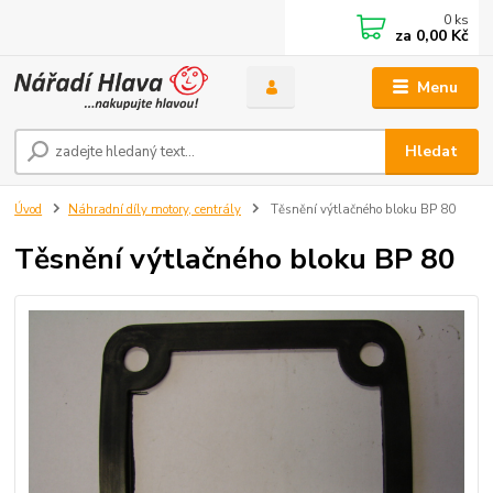
0
ks
za
0,00 Kč
Menu
Hledat
Úvod
Náhradní díly motory, centrály
Těsnění výtlačného bloku BP 80
Těsnění výtlačného bloku BP 80