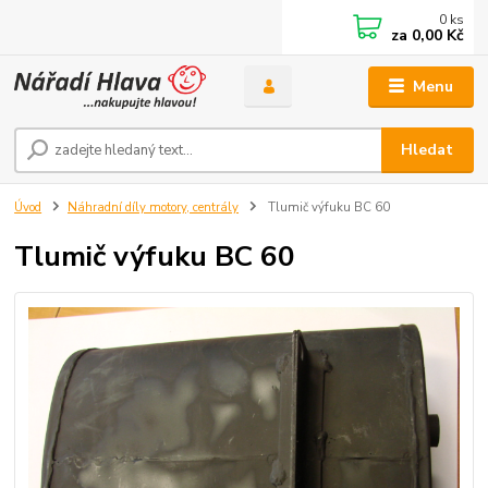
0
ks
za
0,00 Kč
Menu
Hledat
Úvod
Náhradní díly motory, centrály
Tlumič výfuku BC 60
Tlumič výfuku BC 60