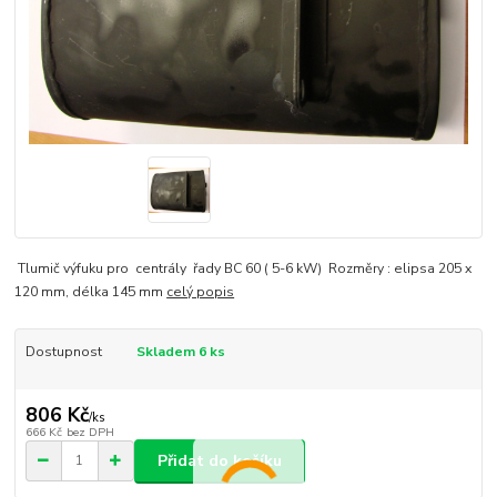
Tlumič výfuku pro centrály řady BC 60 ( 5-6 kW) Rozměry : elipsa 205 x
120 mm, délka 145 mm
celý popis
Dostupnost
Skladem 6 ks
806 Kč
/
ks
666 Kč
bez DPH
Přidat do košíku