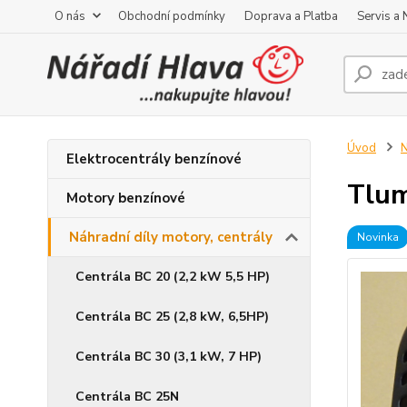
O nás
Obchodní podmínky
Doprava a Platba
Servis a
Úvod
N
Elektrocentrály benzínové
Tlum
Motory benzínové
Náhradní díly motory, centrály
Novinka
Centrála BC 20 (2,2 kW 5,5 HP)
Centrála BC 25 (2,8 kW, 6,5HP)
Centrála BC 30 (3,1 kW, 7 HP)
Centrála BC 25N