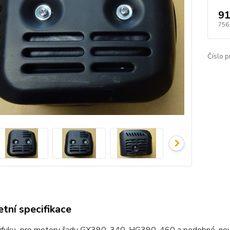
91
756
Číslo p
tní specifikace
ýfuku pro motory řady GX390, 340, HG390, 460 a podobné, nové