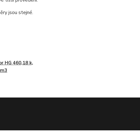
ěry jsou stejné.
r HG 460,18 k,
cm3