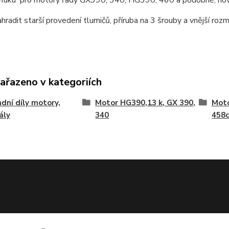
ahradit starší provedení tlumičů, příruba na 3 šrouby a vnější rozm
zařazeno v kategoriích
dní díly motory,
Motor HG390,13 k, GX 390,
Moto
ály
340
458