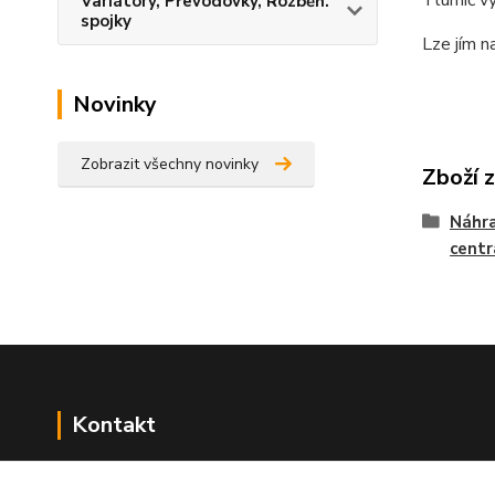
Variátory, Převodovky, Rozběh.
spojky
Lze jím n
Novinky
Zobrazit všechny novinky
Zboží 
Náhra
centr
Kontakt
NÁŘADÍ HLAVA s.r.o.