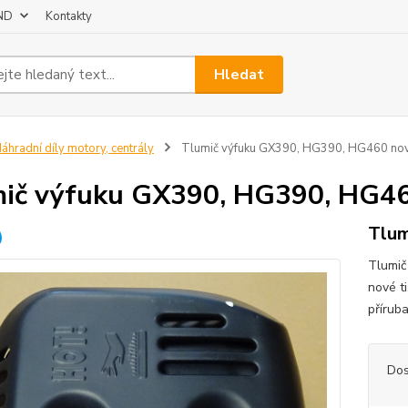
 ND
Kontakty
Hledat
áhradní díly motory, centrály
Tlumič výfuku GX390, HG390, HG460 no
ič výfuku GX390, HG390, HG4
Tlum
Tlumič
nové ti
přírub
Dos