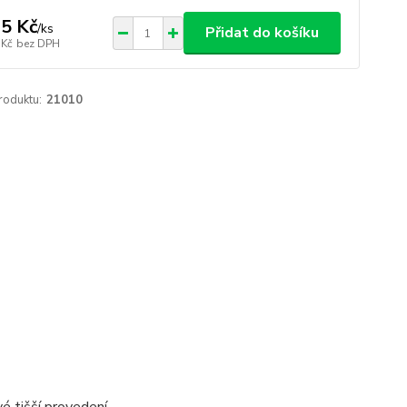
5 Kč
/
ks
Přidat do košíku
 Kč
bez DPH
roduktu:
21010
 tišší provedení.