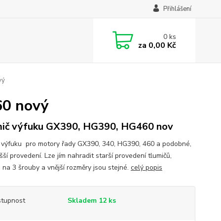
Přihlášení
0
ks
za
0,00 Kč
vý
60 nový
ič výfuku GX390, HG390, HG460 nov
 výfuku pro motory řady GX390, 340, HG390, 460 a podobné,
šší provedení. Lze jím nahradit starší provedení tlumičů,
a na 3 šrouby a vnější rozměry jsou stejné.
celý popis
tupnost
Skladem 12 ks