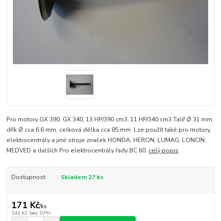
Pro motory GX 390, GX 340, 13 HP/390 cm3, 11 HP/340 cm3 Talíř Ø 31 mm,
dřík Ø cca 6,6 mm, celková délka cca 85 mm Lze použít také pro motory,
elektrocentrály a jiné stroje značek HONDA, HERON, LUMAG, LONCIN,
MEDVED a dalších Pro elektrocentrály řady BC 60.
celý popis
Dostupnost
Skladem 27 ks
171 Kč
/
ks
141 Kč
bez DPH