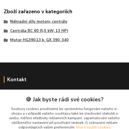
Zboží zařazeno v kategoriích
Náhradní díly motory, centrály
Centrála BC 60 (5,5 kW, 13 HP)
Motor HG390,13 k, GX 390, 340
Kontakt
NÁŘADÍ HLAVA s.r.o.
Brodská 485
🍪 Jak byste rádi své cookies?
513 01 Semily
Soubory cookies používáme ke správnému fungování našeho e-
tel:
+420 481 621 329
shopu a v případě vašeho souhlasu také ke sledování statistik o
centraly@enhlava.cz
webu, měření efektivity reklamních kampaní, zapamatování vašeho
oblíbeného nastavení při používání stránek, či zobrazení reklam
odpovídajících vašim preferencím.
Více k využití cookies