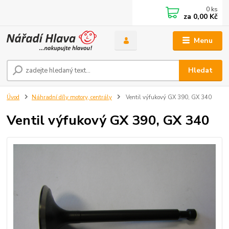
0
ks
za
0,00 Kč
Menu
Hledat
Úvod
Náhradní díly motory, centrály
Ventil výfukový GX 390, GX 340
Ventil výfukový GX 390, GX 340