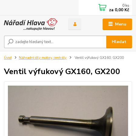
0
ks
za
0,00 Kč
Menu
Hledat
Úvod
Náhradní díly motory, centrály
Ventil výfukový GX160, GX200
Ventil výfukový GX160, GX200