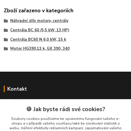
Zboží zařazeno v kategoriích
Náhradní díly motory, centrály
Centrála BC 60 (5,5 kW, 13 HP)
Centrála BC60 N 6,0 kW, 15 k
Motor HG390,13 k, GX 390, 340
Kontakt
NÁŘADÍ HLAVA s.r.o.
Brodská 485
🍪 Jak byste rádi své cookies?
513 01 Semily
Soubory cookies používáme ke správnému fungování našeho e-
tel:
+420 481 621 329
shopu a v případě vašeho souhlasu také ke sledování statistik o
centraly@enhlava.cz
webu, měření efektivity reklamních kampaní, zapamatování vašeho