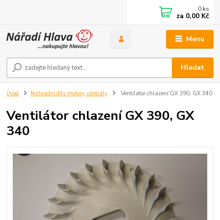
0
ks
za
0,00 Kč
Menu
Hledat
Úvod
Náhradní díly motory, centrály
Ventilátor chlazení GX 390, GX 340
Ventilátor chlazení GX 390, GX
340