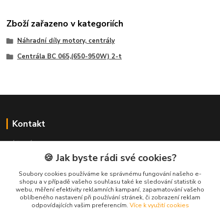
Zboží zařazeno v kategoriích
Náhradní díly motory, centrály
Centrála BC 065,(650-950W) 2-t
Kontakt
NÁŘADÍ HLAVA s.r.o.
Brodská 485
🍪 Jak byste rádi své cookies?
513 01 Semily
Soubory cookies používáme ke správnému fungování našeho e-
tel:
+420 481 621 329
shopu a v případě vašeho souhlasu také ke sledování statistik o
centraly@enhlava.cz
webu, měření efektivity reklamních kampaní, zapamatování vašeho
oblíbeného nastavení při používání stránek, či zobrazení reklam
odpovídajících vašim preferencím.
Více k využití cookies