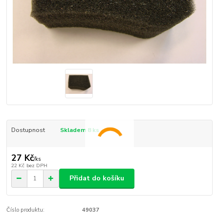
Dostupnost
Skladem 8 ks
27 Kč
/
ks
22 Kč
bez DPH
Přidat do košíku
Číslo produktu:
49037