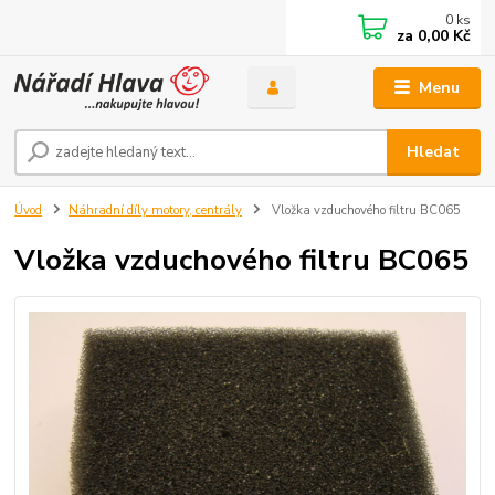
0
ks
za
0,00 Kč
Menu
Hledat
Úvod
Náhradní díly motory, centrály
Vložka vzduchového filtru BC065
Vložka vzduchového filtru BC065