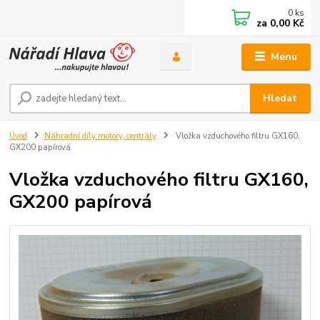
0
ks
za
0,00 Kč
Menu
Hledat
Úvod
Náhradní díly motory, centrály
Vložka vzduchového filtru GX160,
GX200 papírová
Vložka vzduchového filtru GX160,
GX200 papírová