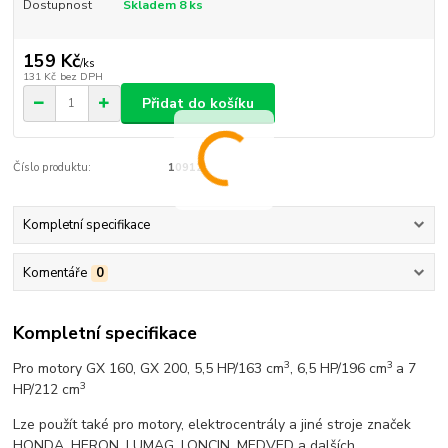
Dostupnost
Skladem 8 ks
159 Kč
/
ks
131 Kč
bez DPH
Přidat do košíku
Číslo produktu:
10912
Kompletní specifikace
Komentáře
0
Kompletní specifikace
3
3
Pro motory GX 160, GX 200, 5,5 HP/163 cm
, 6,5 HP/196 cm
a 7
3
HP/212 cm
Lze použít také pro motory, elektrocentrály a jiné stroje značek
HONDA, HERON, LUMAG, LONCIN, MEDVED a dalších