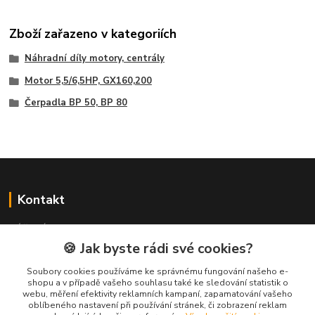
Zboží zařazeno v kategoriích
Náhradní díly motory, centrály
Motor 5,5/6,5HP, GX160,200
Čerpadla BP 50, BP 80
Kontakt
NÁŘADÍ HLAVA s.r.o.
Brodská 485
🍪 Jak byste rádi své cookies?
513 01 Semily
Soubory cookies používáme ke správnému fungování našeho e-
tel:
+420 481 621 329
shopu a v případě vašeho souhlasu také ke sledování statistik o
centraly@enhlava.cz
webu, měření efektivity reklamních kampaní, zapamatování vašeho
oblíbeného nastavení při používání stránek, či zobrazení reklam