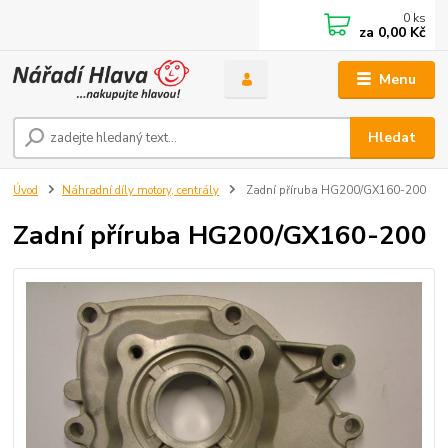
0
ks
za
0,00 Kč
Menu
Hledat
Úvod
Náhradní díly motory, centrály
Zadní příruba HG200/GX160-200
Zadní příruba HG200/GX160-200