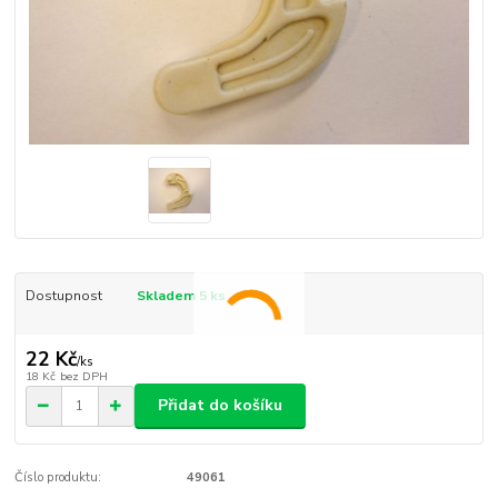
Dostupnost
Skladem 5 ks
22 Kč
/
ks
18 Kč
bez DPH
Přidat do košíku
Číslo produktu:
49061