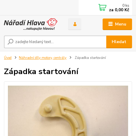
0
ks
za
0,00 Kč
Menu
Hledat
Úvod
Náhradní díly motory, centrály
Západka startování
Západka startování