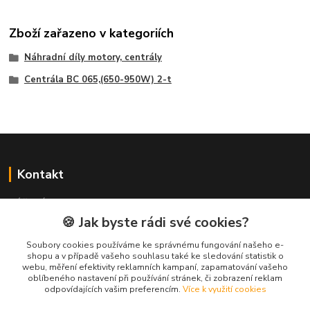
Zboží zařazeno v kategoriích
Náhradní díly motory, centrály
Centrála BC 065,(650-950W) 2-t
Kontakt
NÁŘADÍ HLAVA s.r.o.
Brodská 485
🍪 Jak byste rádi své cookies?
513 01 Semily
Soubory cookies používáme ke správnému fungování našeho e-
tel:
+420 481 621 329
shopu a v případě vašeho souhlasu také ke sledování statistik o
centraly@enhlava.cz
webu, měření efektivity reklamních kampaní, zapamatování vašeho
oblíbeného nastavení při používání stránek, či zobrazení reklam
odpovídajících vašim preferencím.
Více k využití cookies