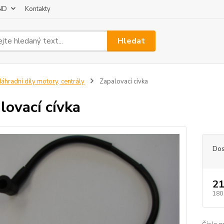
 ND
Kontakty
Hledat
áhradní díly motory, centrály
Zapalovací cívka
lovací cívka
Dos
21
180