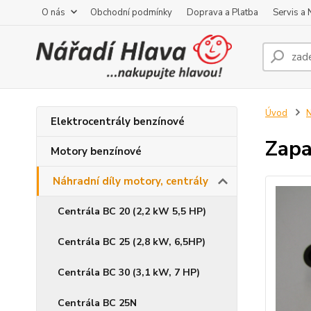
O nás
Obchodní podmínky
Doprava a Platba
Servis a
Úvod
N
Elektrocentrály benzínové
Zapa
Motory benzínové
Náhradní díly motory, centrály
Centrála BC 20 (2,2 kW 5,5 HP)
Centrála BC 25 (2,8 kW, 6,5HP)
Centrála BC 30 (3,1 kW, 7 HP)
Centrála BC 25N