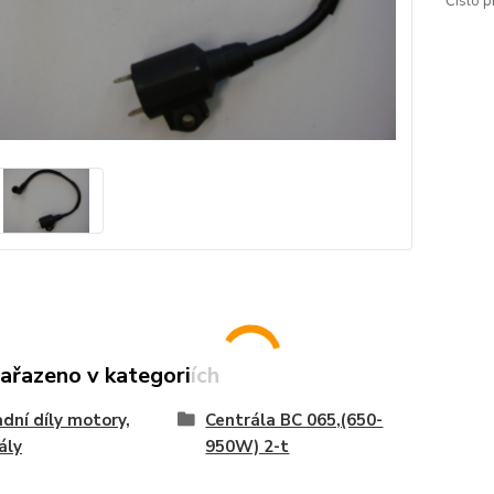
Číslo p
zařazeno v kategoriích
dní díly motory,
Centrála BC 065,(650-
ály
950W) 2-t