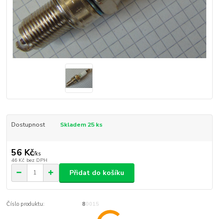
Dostupnost
Skladem 25 ks
56 Kč
/
ks
46 Kč
bez DPH
Přidat do košíku
Číslo produktu:
80015