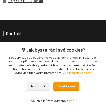
Čerpadla BP 50, BP 80
Kontakt
NÁŘADÍ HLAVA s.r.o.
Brodská 485
🍪 Jak byste rádi své cookies?
513 01 Semily
Soubory cookies používáme ke správnému fungování našeho e-
tel:
+420 481 621 329
shopu a v případě vašeho souhlasu také ke sledování statistik o
centraly@enhlava.cz
webu, měření efektivity reklamních kampaní, zapamatování vašeho
oblíbeného nastavení při používání stránek, či zobrazení reklam
odpovídajících vašim preferencím.
Více k využití cookies
Souhlasím
Nastavení
Souhlas můžete odmítnout
zde
.
Vytvořeno na
Eshop-rychle.cz