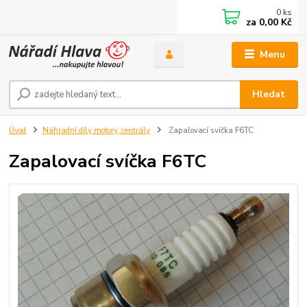
0
ks
za
0,00 Kč
Menu
Hledat
Úvod
Náhradní díly motory, centrály
Zapalovací svíčka F6TC
Zapalovací svíčka F6TC