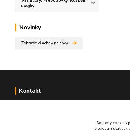
Variátory, Převodovky, Rozběh.
spojky
Novinky
Zobrazit všechny novinky
Kontakt
NÁŘADÍ HLAVA s.r.o.
Brodská 485
513 01 Semily
Soubory cookies 
tel:
+420 481 621 329
sledování statisti