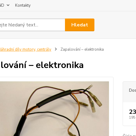
 ND
Kontakty
Hledat
áhradní díly motory, centrály
Zapalování – elektronika
lování – elektronika
Dos
23
195