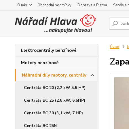
O nás
Obchodní podmínky
Doprava a Platba
Servis a
Úvod
N
Elektrocentrály benzínové
Zapa
Motory benzínové
Náhradní díly motory, centrály
Centrála BC 20 (2,2 kW 5,5 HP)
Centrála BC 25 (2,8 kW, 6,5HP)
Centrála BC 30 (3,1 kW, 7 HP)
Centrála BC 25N