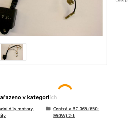
Číslo p
zařazeno v kategoriích
dní díly motory,
Centrála BC 065,(650-
ály
950W) 2-t