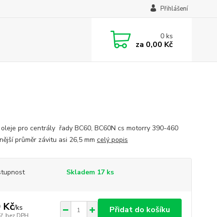
Přihlášení
0
ks
za
0,00 Kč
oleje pro centrály řady BC60, BC60N cs motorry 390-460
ější průměr závitu asi 26,5 mm
celý popis
tupnost
Skladem 17 ks
 Kč
/
ks
Přidat do košíku
Kč
bez DPH