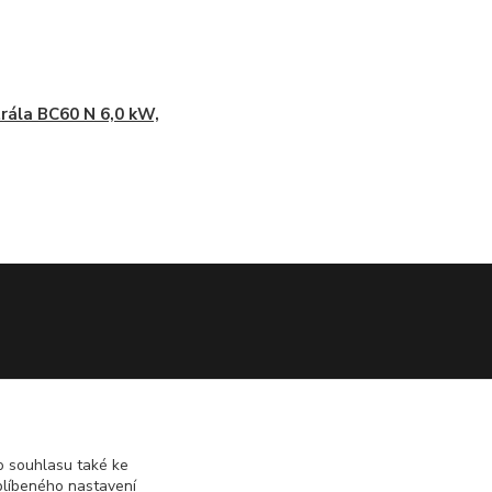
rála BC60 N 6,0 kW,
 souhlasu také ke
blíbeného nastavení