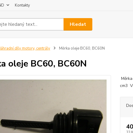
 ND
Kontakty
Hledat
áhradní díly motory, centrály
Měrka oleje BC60, BC60N
a oleje BC60, BC60N
Měrka 
cm3 Vn
Dos
40
33 