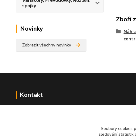
Variátory, Převodovky, Rozběh.
spojky
Zboží 
Novinky
Náhra
centr
Zobrazit všechny novinky
Kontakt
NÁŘADÍ HLAVA s.r.o.
Brodská 485
513 01 Semily
Soubory cookies 
tel:
+420 481 621 329
sledování statisti