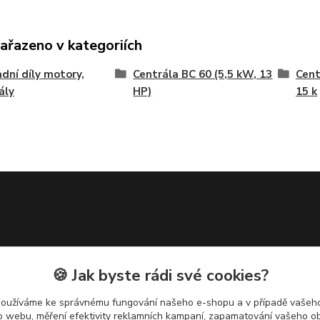
zařazeno v kategoriích
dní díly motory,
Centrála BC 60 (5,5 kW, 13
Cent
ály
HP)
15 k
🍪 Jak byste rádi své cookies?
používáme ke správnému fungování našeho e-shopu a v případě vašeho
k o webu, měření efektivity reklamních kampaní, zapamatování vašeho o