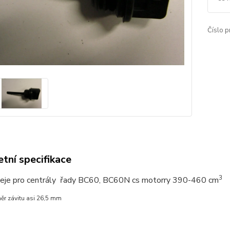
Číslo p
tní specifikace
3
eje pro centrály řady BC60, BC60N cs motorry 390-460 cm
ěr závitu asi 26,5 mm