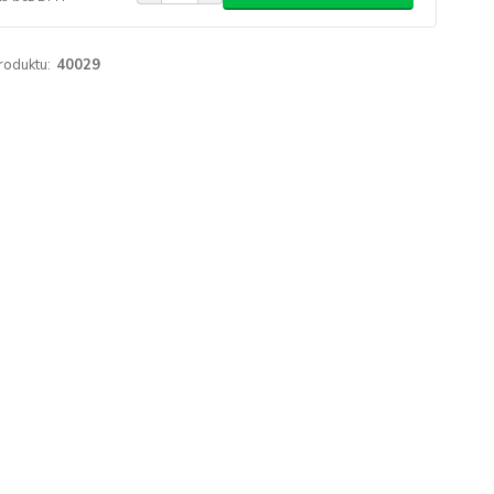
roduktu:
40029