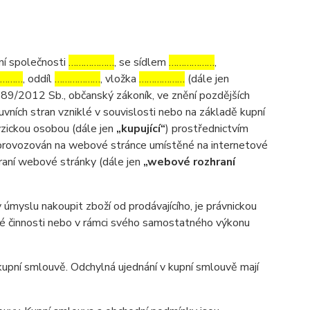
ní společnosti
………………
, se sídlem
………………
,
………
, oddíl
………………
, vložka
………………
(dále jen
 89/2012 Sb., občanský zákoník, ve znění pozdějších
uvních stran vzniklé v souvislosti nebo na základě kupní
fyzickou osobou (dále jen
„kupující“
) prostřednictvím
m provozován na webové stránce umístěné na internetové
hraní webové stránky (dále jen
„webové rozhraní
myslu nakoupit zboží od prodávajícího, je právnickou
ské činnosti nebo v rámci svého samostatného výkonu
pní smlouvě. Odchylná ujednání v kupní smlouvě mají