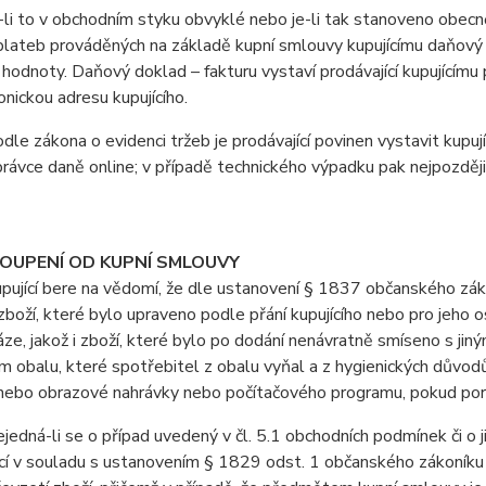
i to v obchodním styku obvyklé nebo je-li tak stanoveno obecně 
lateb prováděných na základě kupní smlouvy kupujícímu daňový d
 hodnoty. Daňový doklad – fakturu vystaví prodávající kupujícímu 
onickou adresu kupujícího.
e zákona o evidenci tržeb je prodávající povinen vystavit kupuj
právce daně online; v případě technického výpadku pak nejpozději
TOUPENÍ OD KUPNÍ SMLOUVY
jící bere na vědomí, že dle ustanovení § 1837 občanského záko
boží, které bylo upraveno podle přání kupujícího nebo pro jeho 
áze, jakož i zboží, které bylo po dodání nenávratně smíseno s ji
 obalu, které spotřebitel z obalu vyňal a z hygienických důvodů
ebo obrazové nahrávky nebo počítačového programu, pokud poruši
dná-li se o případ uvedený v čl. 5.1 obchodních podmínek či o j
cí v souladu s ustanovením § 1829 odst. 1 občanského zákoníku 