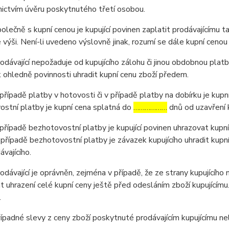
ictvím úvěru poskytnutého třetí osobou.
ečně s kupní cenou je kupující povinen zaplatit prodávajícímu t
výši. Není-li uvedeno výslovně jinak, rozumí se dále kupní cenou
ávající nepožaduje od kupujícího zálohu či jinou obdobnou platb
ohledně povinnosti uhradit kupní cenu zboží předem.
ípadě platby v hotovosti či v případě platby na dobírku je kupní
stní platby je kupní cena splatná do
………………
dnů od uzavření 
ípadě bezhotovostní platby je kupující povinen uhrazovat kupní
 případě bezhotovostní platby je závazek kupujícího uhradit kupn
ávajícího.
ávající je oprávněn, zejména v případě, že ze strany kupujícího
 uhrazení celé kupní ceny ještě před odesláním zboží kupujícím
.
padné slevy z ceny zboží poskytnuté prodávajícím kupujícímu n