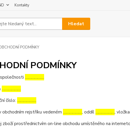
 ND
Kontakty
Hledat
OBCHODNÍ PODMÍNKY
HODNÍ PODMÍNKY
 společnosti
………………
m
………………
ční číslo:
………………
v obchodním rejstříku vedeném
………………
, oddíl
………………
, vložk
j zboží prostřednictvím on-line obchodu umístěného na interne