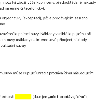
(množství zboží, výše kupní ceny, předpokládané náklady
d písemně či telefonicky).
 objednávky (akceptací), jež je prodávajícím zasláno
ího.
zavírání kupní smlouvy. Náklady vzniklé kupujícímu při
 smlouvy (náklady na internetové připojení, náklady
d základní sazby.
ouvy může kupující uhradit prodávajícímu následujícími
olečnosti
………………
(dále jen
„účet prodávajícího“
);