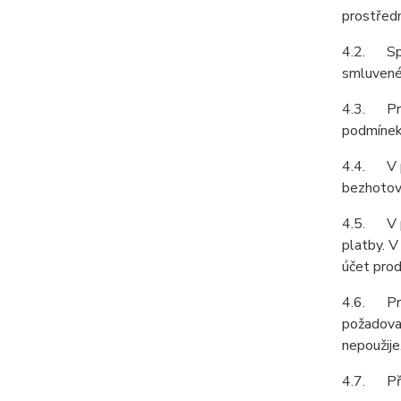
prostředn
4.2. Spol
smluvené 
4.3. Prod
podmínek 
4.4. V př
bezhotovo
4.5. V př
platby. V
účet prod
4.6. Prod
požadovat
nepoužije
4.7. Pří