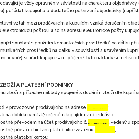
ávající je vždy oprávněn v závislosti na charakteru objednávky 
u) požádat kupujícího o dodatečné potvrzení objednávky (napříkla
vní vztah mezi prodávajícím a kupujícím vzniká doručením přijetí
u elektronickou poštou, a to na adresu elektronické pošty kupujíc
jící souhlasí s použitím komunikačních prostředků na dálku při u
omunikačních prostředků na dálku v souvislosti s uzavřením kupní
nní hovory) si hradí kupující sám, přičemž tyto náklady se neliší o
 ZBOŽÍ A PLATEBNÍ PODMÍNKY
 zboží a případné náklady spojené s dodáním zboží dle kupní sml
ti v provozovně prodávajícího na adrese
………………
;
ti na dobírku v místě určeném kupujícím v objednávce;
ostně převodem na účet prodávajícího č.
………………
, vedený u sp
ostně prostřednictvím platebního systému
………………
;
ostně platební kartou;