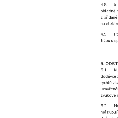
4.8. Je-l
ohledně p
z přidané
na elektr
4.9. Podl
tržbu u s
5. ODS
5.1. Kupu
dodávce z
rychlé zk
uzavřeném
zvukové n
5.2. Neje
má kupují