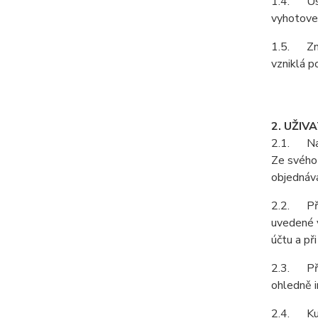
1.4. Ust
vyhotoven
1.5. Zně
vzniklá p
2. UŽIV
2.1. Na z
Ze svého 
objednává
2.2. Při 
uvedené v
účtu a př
2.3. Pří
ohledně i
2.4. Kupu