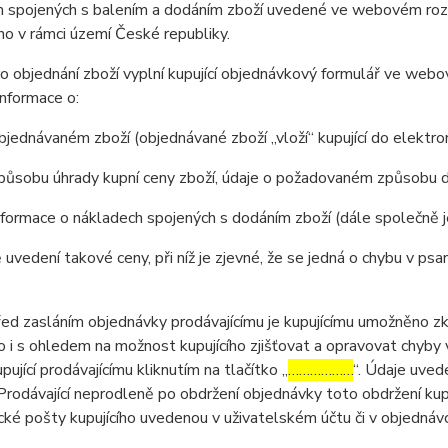
 spojených s balením a dodáním zboží uvedené ve webovém rozhr
o v rámci území České republiky.
 objednání zboží vyplní kupující objednávkový formulář ve web
nformace o:
jednávaném zboží (objednávané zboží „vloží“ kupující do elektr
působu úhrady kupní ceny zboží, údaje o požadovaném způsobu d
formace o nákladech spojených s dodáním zboží (dále společně 
 uvedení takové ceny, při níž je zjevné, že se jedná o chybu v psa
 zasláním objednávky prodávajícímu je kupujícímu umožněno zkon
 to i s ohledem na možnost kupujícího zjišťovat a opravovat chyby
pující prodávajícímu kliknutím na tlačítko „
………………
“. Údaje uved
Prodávající neprodleně po obdržení objednávky toto obdržení kup
cké pošty kupujícího uvedenou v uživatelském účtu či v objednáv