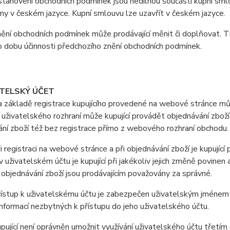
anovení obchodních podmínek jsou nedílnou součástí kupní smlo
y v českém jazyce. Kupní smlouvu lze uzavřít v českém jazyce.
ní obchodních podmínek může prodávající měnit či doplňovat. T
o dobu účinnosti předchozího znění obchodních podmínek.
ATELSKÝ ÚČET
ákladě registrace kupujícího provedené na webové stránce může
uživatelského rozhraní může kupující provádět objednávání zboží
ní zboží též bez registrace přímo z webového rozhraní obchodu.
registraci na webové stránce a při objednávání zboží je kupující
 uživatelském účtu je kupující při jakékoliv jejich změně povine
i objednávání zboží jsou prodávajícím považovány za správné.
stup k uživatelskému účtu je zabezpečen uživatelským jménem a 
nformací nezbytných k přístupu do jeho uživatelského účtu.
jící není oprávněn umožnit využívání uživatelského účtu třetí