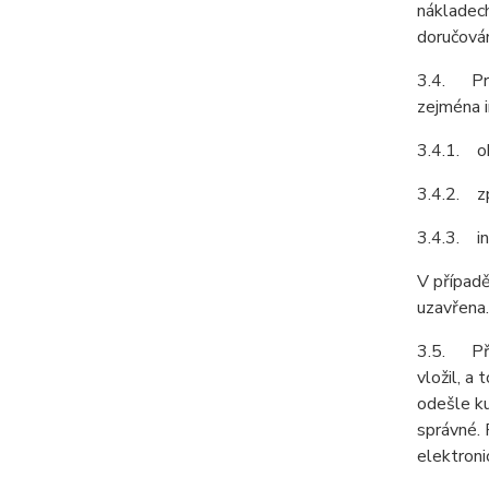
nákladech
doručován
3.4. Pro
zejména i
3.4.1. ob
3.4.2. z
3.4.3. in
V případě
uzavřena.
3.5. Před
vložil, a
odešle ku
správné. 
elektroni