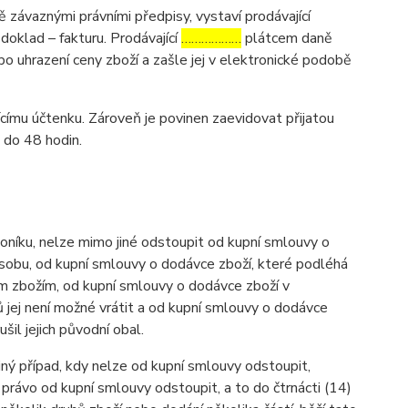
závaznými právními předpisy, vystaví prodávající
oklad – fakturu. Prodávající
………………
plátcem daně
po uhrazení ceny zboží a zašle jej v elektronické podobě
ícímu účtenku. Zároveň je povinen zaevidovat přijatou
 do 48 hodin.
níku, nelze mimo jiné odstoupit od kupní smlouvy o
osobu, od kupní smlouvy o dodávce zboží, které podléhá
ným zbožím, od kupní smlouvy o dodávce zboží v
 jej není možné vrátit a od kupní smlouvy o dodávce
l jejich původní obal.
iný případ, kdy nelze od kupní smlouvy odstoupit,
právo od kupní smlouvy odstoupit, a to do čtrnácti (14)