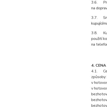
3.6. Prod
na doprav
3.7. Smlu
kupujícím
3.8. Kupu
použití k
na telefo
4. CENA
4.1. Cenu
způsoby:
v hotovos
v hotovos
bezhotov
bezhotov
bezhotov