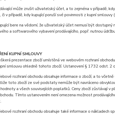
vající může zrušit uživatelský účet, a to zejména v případě, kdy
, či v případě, kdy kupující poruší své povinnosti z kupní smlouv
jící bere na vědomí, že uživatelský účet nemusí být dostupný 
ého a softwarového vybavení prodávajícího, popř. nutnou údržb
ŘENÍ KUPNÍ SMLOUVY
erá prezentace zboží umístěná ve webovém rozhraní obchodu je 
upní smlouvu ohledně tohoto zboží. Ustanovení § 1732 odst. 2 
vé rozhraní obchodu obsahuje informace o zboží, a to včetně u
stliže toto zboží ze své podstaty nemůže být navráceno obvyklo
 hodnoty a všech souvisejících poplatků. Ceny zboží zůstávají v
obchodu. Tímto ustanovením není omezena možnost prodávajícího 
.
ové rozhraní obchodu obsahuje také informace o nákladech spoj