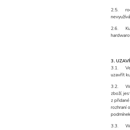
2.5. rodá
nevyužívá
2.6. Kupu
hardwarov
3. UZAV
3.1. Vešk
uzavřít k
3.2. Webo
zboží, je
z přidané
rozhraní 
podmínek
3.3. Web