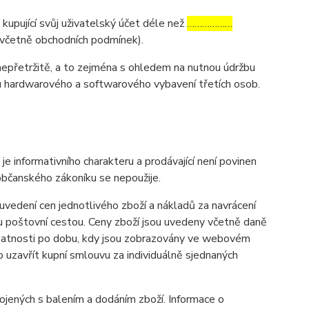
 kupující svůj uživatelský účet déle než
………………
y (včetně obchodních podmínek).
nepřetržitě, a to zejména s ohledem na nutnou údržbu
u hardwarového a softwarového vybavení třetích osob.
informativního charakteru a prodávající není povinen
občanského zákoníku se nepoužije.
vedení cen jednotlivého zboží a nákladů za navrácení
u poštovní cestou. Ceny zboží jsou uvedeny včetně daně
 platnosti po dobu, kdy jsou zobrazovány ve webovém
uzavřít kupní smlouvu za individuálně sjednaných
ených s balením a dodáním zboží. Informace o