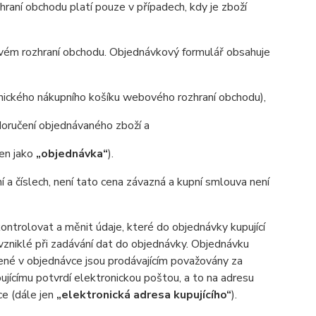
aní obchodu platí pouze v případech, kdy je zboží
ovém rozhraní obchodu. Objednávkový formulář obsahuje
onického nákupního košíku webového rozhraní obchodu),
oručení objednávaného zboží a
jen jako
„objednávka“
).
ní a číslech, není tato cena závazná a kupní smlouva není
trolovat a měnit údaje, které do objednávky kupující
 vzniklé při zadávání dat do objednávky. Objednávku
ené v objednávce jsou prodávajícím považovány za
ujícímu potvrdí elektronickou poštou, a to na adresu
ce (dále jen
„elektronická adresa kupujícího“
).