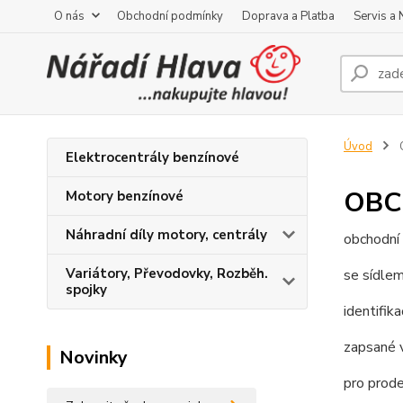
O nás
Obchodní podmínky
Doprava a Platba
Servis a
Úvod
Elektrocentrály benzínové
OBC
Motory benzínové
Náhradní díly motory, centrály
obchodní
Variátory, Převodovky, Rozběh.
se sídle
spojky
identifika
zapsané 
Novinky
pro prode