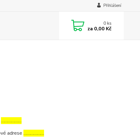
Přihlášení
0
ks
za
0,00 Kč
a
………………
tové adrese
………………