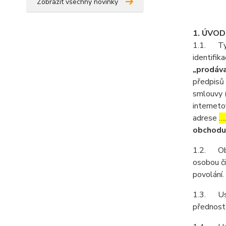
Zobrazit všechny novinky
1. ÚVO
1.1. Tyt
identifika
„prodáva
předpisů 
smlouvy 
interneto
adrese
…
obchodu
1.2. Obch
osobou či
povolání.
1.3. Ust
přednost