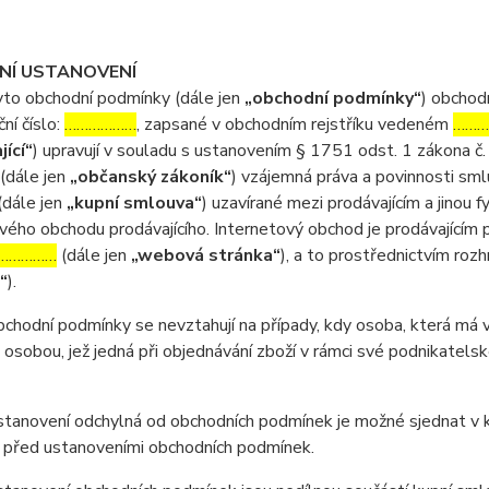
DNÍ USTANOVENÍ
o obchodní podmínky (dále jen
„obchodní podmínky“
) obchod
ční číslo:
………………
, zapsané v obchodním rejstříku vedeném
………
jící“
) upravují v souladu s ustanovením § 1751 odst. 1 zákona č.
(dále jen
„občanský zákoník“
) vzájemná práva a povinnosti sml
(dále jen
„kupní smlouva“
) uzavírané mezi prodávajícím a jinou 
vého obchodu prodávajícího. Internetový obchod je prodávající
……………
(dále jen
„webová stránka“
), a to prostřednictvím roz
“
).
odní podmínky se nevztahují na případy, kdy osoba, která má v ú
 osobou, jež jedná při objednávání zboží v rámci své podnikatel
anovení odchylná od obchodních podmínek je možné sjednat v ku
 před ustanoveními obchodních podmínek.