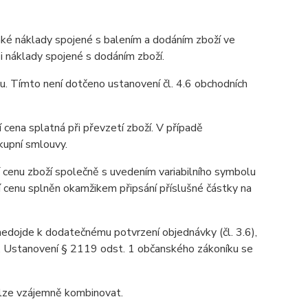
aké náklady spojené s balením a dodáním zboží ve
 i náklady spojené s dodáním zboží.
u. Tímto není dotčeno ustanovení čl. 4.6 obchodních
 cena splatná při převzetí zboží. V případě
kupní smlouvy.
 cenu zboží společně s uvedením variabilního symbolu
í cenu splněn okamžikem připsání příslušné částky na
 nedojde k dodatečnému potvrzení objednávky (čl. 3.6),
u. Ustanovení § 2119 odst. 1 občanského zákoníku se
elze vzájemně kombinovat.