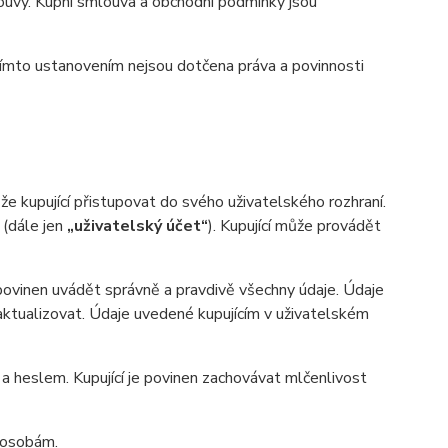
uvy. Kupní smlouva a obchodní podmínky jsou
ímto ustanovením nejsou dotčena práva a povinnosti
 kupující přistupovat do svého uživatelského rozhraní.
 (dále jen
„uživatelský účet“
). Kupující může provádět
 povinen uvádět správně a pravdivě všechny údaje. Údaje
n aktualizovat. Údaje uvedené kupujícím v uživatelském
heslem. Kupující je povinen zachovávat mlčenlivost
m osobám.