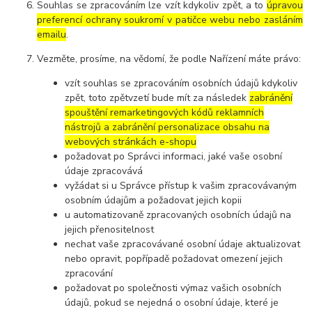
Souhlas se zpracováním lze vzít kdykoliv zpět, a to
úpravou
preferencí ochrany soukromí v patičce webu nebo zasláním
emailu
.
Vezměte, prosíme, na vědomí, že podle Nařízení máte právo:
vzít souhlas se zpracováním osobních údajů kdykoliv
zpět, toto zpětvzetí bude mít za následek
zabránění
spouštění remarketingových kódů reklamních
nástrojů a zabránění personalizace obsahu na
webových stránkách e-shopu
požadovat po Správci informaci, jaké vaše osobní
údaje zpracovává
vyžádat si u Správce přístup k vašim zpracovávaným
osobním údajům a požadovat jejich kopii
u automatizovaně zpracovaných osobních údajů na
jejich přenositelnost
nechat vaše zpracovávané osobní údaje aktualizovat
nebo opravit, popřípadě požadovat omezení jejich
zpracování
požadovat po společnosti výmaz vašich osobních
údajů, pokud se nejedná o osobní údaje, které je