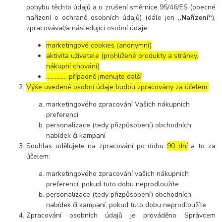
pohybu těchto údajů a o zrušení směrnice 95/46/ES (obecné
nařízení o ochraně osobních údajů) (dále jen
„Nařízení“
),
zpracovával/a následující osobní údaje:
marketingové cookies (anonymní)
aktivita uživatele (prohlížené produkty a stránky,
nákupní chování)
………….. případně jmenujte další
Výše uvedené osobní údaje budou zpracovány za účelem:
marketingového zpracování Vašich nákupních
preferencí
personalizace (tedy přizpůsobení) obchodních
nabídek či kampaní
Souhlas udělujete na zpracování po dobu
90 dní
a to za
účelem:
marketingového zpracování vašich nákupních
preferencí, pokud tuto dobu neprodloužíte
personalizace (tedy přizpůsobení) obchodních
nabídek či kampaní, pokud tuto dobu neprodloužíte
Zpracování osobních údajů je prováděno Správcem