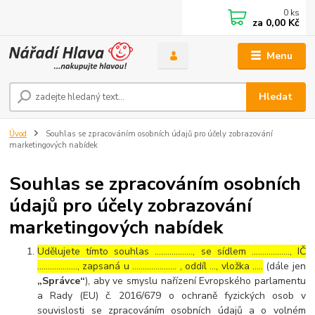
0
ks
za
0,00 Kč
Menu
Hledat
Úvod
Souhlas se zpracováním osobních údajů pro účely zobrazování
marketingových nabídek
Souhlas se zpracováním osobních
údajů pro účely zobrazování
marketingových nabídek
Udělujete tímto souhlas ……………..., se sídlem ………………, IČ
………………., zapsaná u ………………… , oddíl …, vložka …..
(dále jen
„Správce“
), aby ve smyslu nařízení Evropského parlamentu
a Rady (EU) č. 2016/679 o ochraně fyzických osob v
souvislosti se zpracováním osobních údajů a o volném