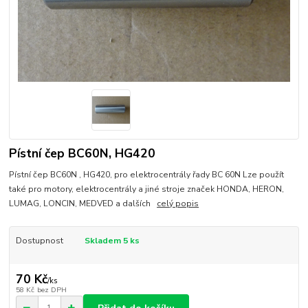
Pístní čep BC60N, HG420
Pístní čep BC60N , HG420, pro elektrocentrály řady BC 60N Lze použít
také pro motory, elektrocentrály a jiné stroje značek HONDA, HERON,
LUMAG, LONCIN, MEDVED a dalších
celý popis
Dostupnost
Skladem 5 ks
70 Kč
/
ks
58 Kč
bez DPH