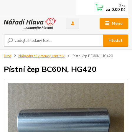
0
ks
za
0,00 Kč
Menu
Hledat
Úvod
Náhradní díly motory, centrály
Pístní čep BC60N, HG420
Pístní čep BC60N, HG420