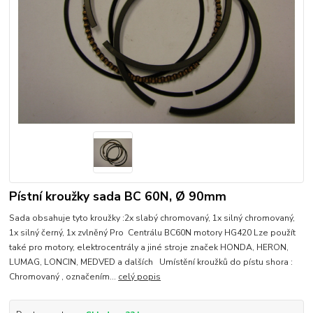
Pístní kroužky sada BC 60N, Ø 90mm
Sada obsahuje tyto kroužky :2x slabý chromovaný, 1x silný chromovaný,
1x silný černý, 1x zvlněný Pro Centrálu BC60N motory HG420 Lze použít
také pro motory, elektrocentrály a jiné stroje značek HONDA, HERON,
LUMAG, LONCIN, MEDVED a dalších Umístění kroužků do pístu shora :
Chromovaný , označením...
celý popis