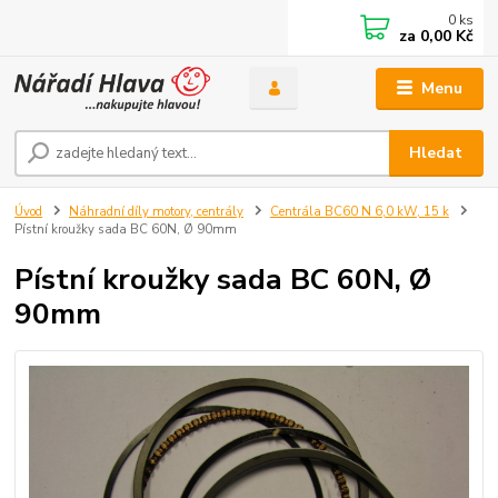
0
ks
za
0,00 Kč
Menu
Hledat
Úvod
Náhradní díly motory, centrály
Centrála BC60 N 6,0 kW, 15 k
Pístní kroužky sada BC 60N, Ø 90mm
Pístní kroužky sada BC 60N, Ø
90mm