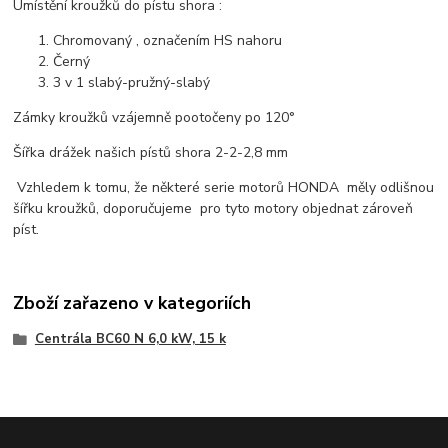
Umístění kroužků do pístu shora :
Chromovaný , označením HS nahoru
Černý
3 v 1 slabý-pružný-slabý
Zámky kroužků vzájemně pootočeny po 120°
Šířka drážek našich pístů shora 2-2-2,8 mm
Vzhledem k tomu, že některé serie motorů HONDA měly odlišnou
šířku kroužků, doporučujeme pro tyto motory objednat zároveň
píst.
Zboží zařazeno v kategoriích
Centrála BC60 N 6,0 kW, 15 k