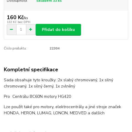
Dostupnost
Skladem 33 ks
160 Kč
/
ks
132 Kč
bez DPH
Přidat do košíku
Číslo produktu:
22304
Kompletní specifikace
Sada obsahuje tyto kroužky :2x slabý chromovaný, 1x silný
chromovaný, 1x silný černý, 1x zvlněný
Pro Centrálu BC60N motory HG420
Lze použít také pro motory, elektrocentrály a jiné stroje značek
HONDA, HERON, LUMAG, LONCIN, MEDVED a dalších