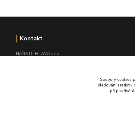
Kontakt
NÁŘADÍ HLAVA s.r.o.
Brodská 485
513 01 Semily
tel:
+420 481 621 329
Soubory cookies 
centraly@enhlava.cz
sledování statisti
při používání