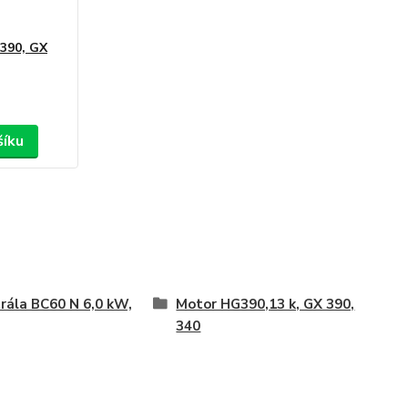
 390, GX
šíku
rála BC60 N 6,0 kW,
Motor HG390,13 k, GX 390,
340