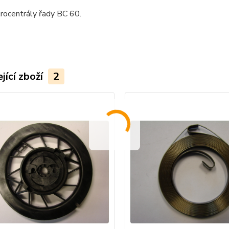
rocentrály řady BC 60.
jící zboží
2