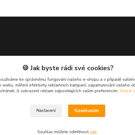
🍪 Jak byste rádi své cookies?
používáme ke správnému fungování našeho e-shopu a v případě vašeho
k o webu, měření efektivity reklamních kampaní, zapamatování vašeho o
 stránek, či zobrazení reklam odpovídajících vašim preferencím.
Více k v
Souhlasím
Nastavení
Souhlas můžete odmítnout
zde
.