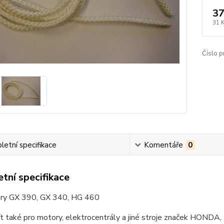
37
31 
Číslo p
etní specifikace
Komentáře
0
tní specifikace
ry GX 390, GX 340, HG 460
ít také pro motory, elektrocentrály a jiné stroje značek HO