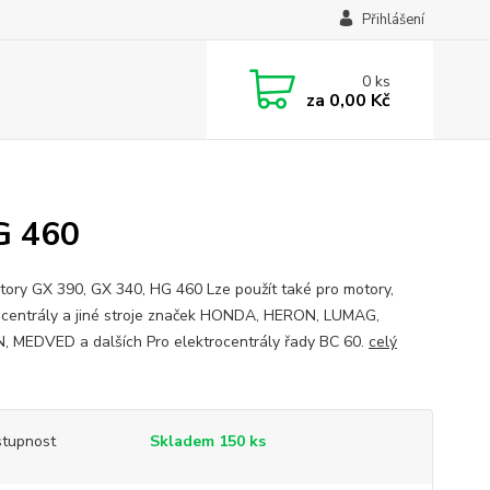
Přihlášení
0
ks
za
0,00 Kč
G 460
tory GX 390, GX 340, HG 460 Lze použít také pro motory,
ocentrály a jiné stroje značek HONDA, HERON, LUMAG,
, MEDVED a dalších Pro elektrocentrály řady BC 60.
celý
tupnost
Skladem 150 ks