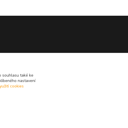
 souhlasu také ke
blíbeného nastavení
yužití cookies
Vytvořeno na
Eshop-rychle.cz