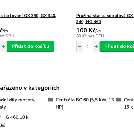
 startování GX 390, GX 340,
Pružina startu spirálová GX
340, HG 460
č
100 Kč
/
ks
/
ks
ez DPH
83 Kč
bez DPH
Přidat do košíku
Přidat do ko
zařazeno v kategoriích
dní díly motory,
Centrála BC 60 (5,5 kW, 13
Cent
ály
HP)
15 k
 HG 460,18 k,
m3