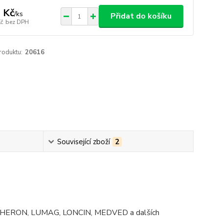
 Kč
/
ks
Přidat do košíku
Kč
bez DPH
roduktu:
20616
Související zboží
2
NDA, HERON, LUMAG, LONCIN, MEDVED a dalších