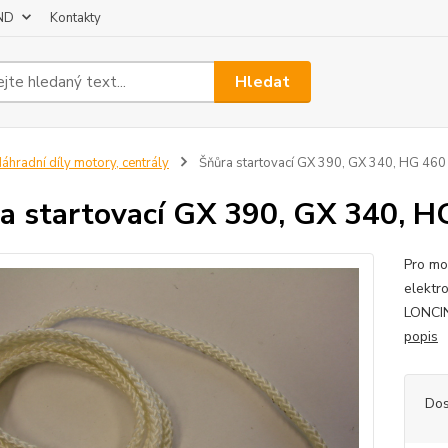
 ND
Kontakty
Hledat
áhradní díly motory, centrály
Šňůra startovací GX 390, GX 340, HG 460
a startovací GX 390, GX 340, H
Pro mo
elektr
LONCIN
popis
Dos