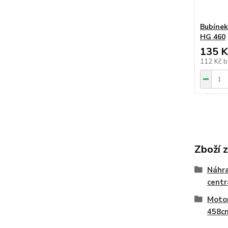
Bubínek
HG 460
135 K
112 Kč
b
Zboží 
Náhra
centr
Motor
458c